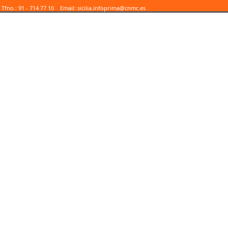
Tfno.: 91 - 714 77 10 Email:
sicilia.infoprima@cnmc.es